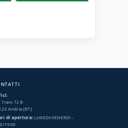
ONTATTI
ici:
 Trani 72 B
123 Andria (BT)
ari di apertura:
LUNEDI/VENERDI -
00/19:00