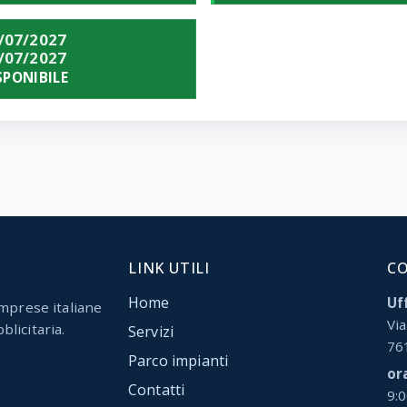
/07/2027
/07/2027
SPONIBILE
LINK UTILI
C
Home
Uff
mprese italiane
Via
blicitaria.
Servizi
76
Parco impianti
or
Contatti
9: