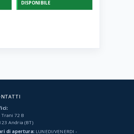
DISPONIBILE
ONTATTI
ici:
 Trani 72 B
123 Andria (BT)
ari di apertura:
LUNEDI/VENERDI -