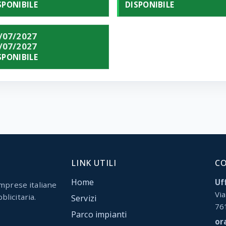
SPONIBILE
DISPONIBILE
/07/2027
/07/2027
SPONIBILE
LINK UTILI
C
Home
Uff
mprese italiane
Via
blicitaria.
Servizi
76
Parco impianti
or