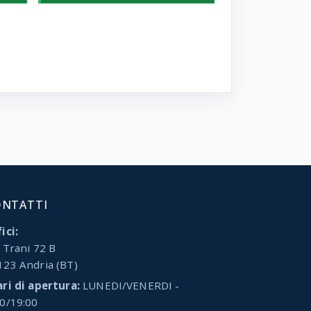
ONTATTI
ici:
 Trani 72 B
123 Andria (BT)
ari di apertura:
LUNEDI/VENERDI -
00/19:00