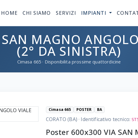
HOME
CHI SIAMO
SERVIZI
IMPIANTI
CONTA
A SAN MAGNO ANGOLO
(2° DA SINISTRA)
Cimasa
665
· Disponibilita prossime quattordicine
Cimasa 665
POSTER
BA
CORATO (BA)
·
Identificativo tecnico:
ST
Poster 600x300 VIA SA