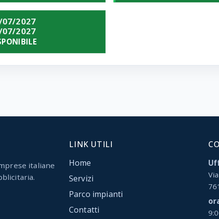
/07/2027
/07/2027
SPONIBILE
LINK UTILI
C
Home
Uff
mprese italiane
Via
blicitaria.
Servizi
76
Parco impianti
or
Contatti
9: