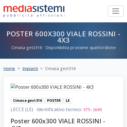
POSTER 600X300 VIALE ROSSINI -
4X3
Cimasa
gest316
· Disponibilita prossime quattordicine
Home
Impianti
Cimasa gest316
Cimasa gest316
POSTER
LE
LECCE (LE)
·
Identificativo tecnico:
ST5:1649
Poster 600x300 VIALE ROSSINI -