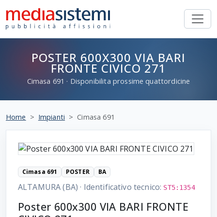
POSTER 600X300 VIA BARI
FRONTE CIVICO 271
Cimasa
691
· Disponibilita prossime quattordicine
Home
Impianti
Cimasa 691
Cimasa 691
POSTER
BA
ALTAMURA (BA)
·
Identificativo tecnico:
ST5:1354
Poster 600x300 VIA BARI FRONTE