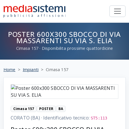
POSTER 600X300 SBOCCO DI VIA
MASSARENTI SU VIA S. ELIA
Cimasa
157
· Disponibilita prossime quattordicine
Home
Impianti
Cimasa 157
Cimasa 157
POSTER
BA
CORATO (BA)
·
Identificativo tecnico:
ST5:113