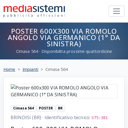
POSTER 600X300 VIA ROMOLO
ANGOLO VIA GERMANICO (1° DA
SINISTRA)
Cimasa
564
· Disponibilita prossime quattordicine
Home
Impianti
Cimasa 564
Cimasa 564
POSTER
BR
BRINDISI (BR)
·
Identificativo tecnico:
ST5:381