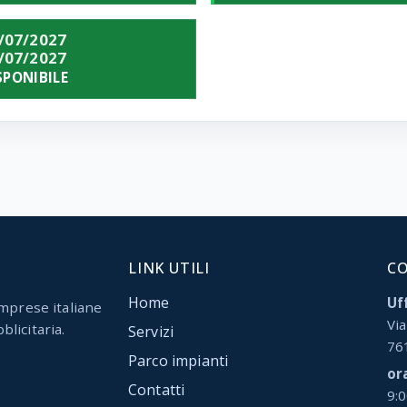
/07/2027
/07/2027
SPONIBILE
LINK UTILI
C
Home
Uff
mprese italiane
Via
blicitaria.
Servizi
76
Parco impianti
or
Contatti
9: