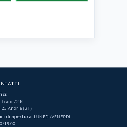
ONTATTI
ici:
 Trani 72 B
123 Andria (BT)
ari di apertura:
LUNEDI/VENERDI -
00/19:00