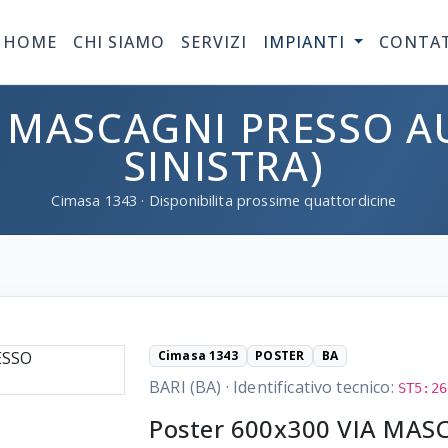
HOME
CHI SIAMO
SERVIZI
IMPIANTI
CONTA
A MASCAGNI PRESSO A
SINISTRA)
Cimasa
1343
· Disponibilita prossime quattordicine
Cimasa 1343
POSTER
BA
BARI (BA)
·
Identificativo tecnico:
ST5:26
Poster 600x300 VIA MAS