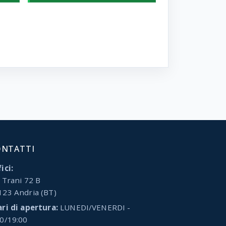
ONTATTI
ici:
 Trani 72 B
123 Andria (BT)
ari di apertura:
LUNEDI/VENERDI -
00/19:00