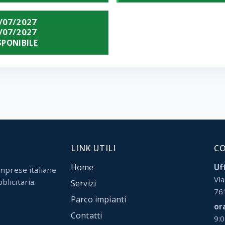
/07/2027
/07/2027
SPONIBILE
LINK UTILI
C
Home
Uff
mprese italiane
Via
blicitaria.
Servizi
76
Parco impianti
or
Contatti
9: