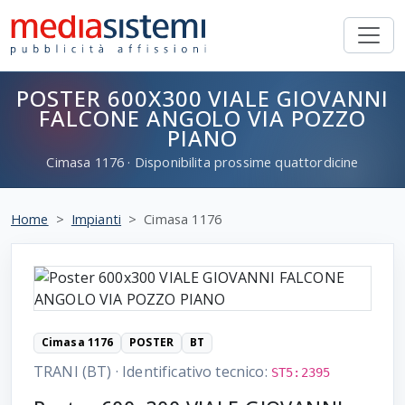
POSTER 600X300 VIALE GIOVANNI
FALCONE ANGOLO VIA POZZO
PIANO
Cimasa
1176
· Disponibilita prossime quattordicine
Home
Impianti
Cimasa 1176
Cimasa 1176
POSTER
BT
TRANI (BT)
·
Identificativo tecnico:
ST5:2395