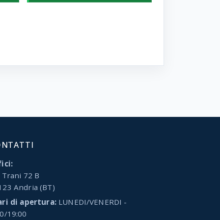
ONTATTI
ici:
 Trani 72 B
123 Andria (BT)
ari di apertura:
LUNEDI/VENERDI -
00/19:00