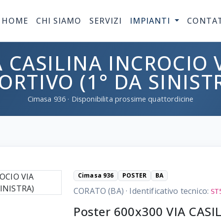
HOME
CHI SIAMO
SERVIZI
IMPIANTI
CONTA
A CASILINA INCROCIO
ORTIVO (1° DA SINIST
Cimasa
936
· Disponibilita prossime quattordicine
Cimasa 936
POSTER
BA
CORATO (BA)
·
Identificativo tecnico:
ST
Poster 600x300 VIA CASI