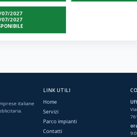
/07/2027
/07/2027
SPONIBILE
LINK UTILI
C
Home
Uff
mprese italiane
Via
blicitaria.
Servizi
76
Parco impianti
or
Contatti
9: