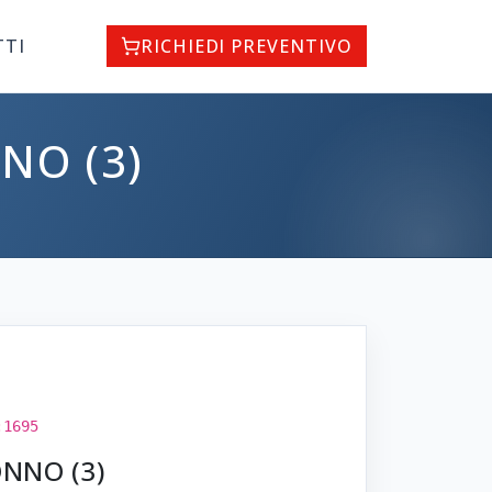
TTI
RICHIEDI PREVENTIVO
NO (3)
:1695
ONNO (3)