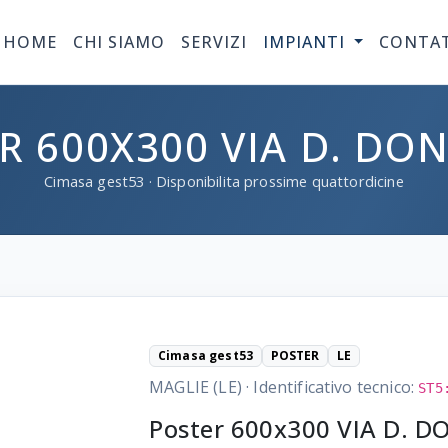
HOME
CHI SIAMO
SERVIZI
IMPIANTI
CONTA
R 600X300 VIA D. DON
Cimasa
gest53
· Disponibilita prossime quattordicine
Cimasa gest53
POSTER
LE
MAGLIE (LE)
·
Identificativo tecnico:
ST5
Poster 600x300 VIA D. D