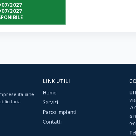
/07/2027
/07/2027
SPONIBILE
LINK UTILI
C
Home
Uff
mprese italiane
Via
blicitaria.
Servizi
76
Parco impianti
or
Contatti
9:
Tel