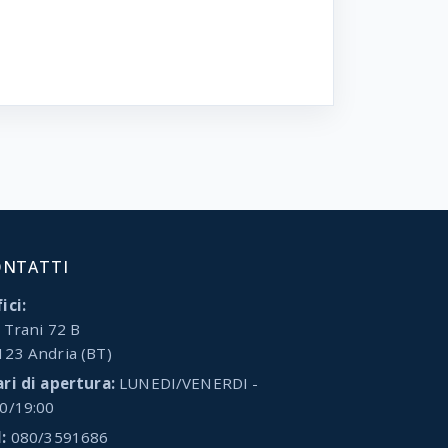
ONTATTI
ici:
 Trani 72 B
123 Andria (BT)
ari di apertura:
LUNEDI/VENERDI -
00/19:00
:
080/3591686