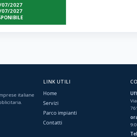
/07/2027
/07/2027
SPONIBILE
LINK UTILI
C
Home
Uff
mprese italiane
Via
blicitaria.
Servizi
76
Parco impianti
or
Contatti
9:
Tel