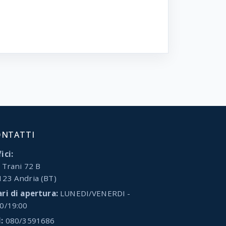
ONTATTI
ici:
 Trani 72 B
123 Andria (BT)
ari di apertura:
LUNEDI/VENERDI -
00/19:00
:
080/3591686