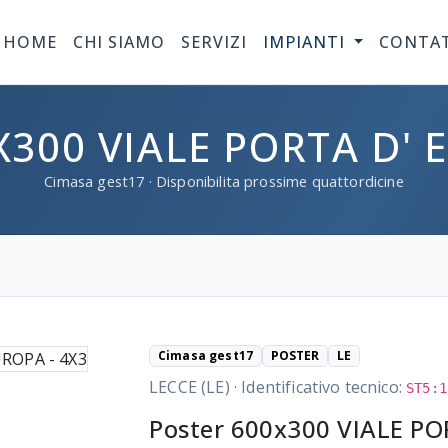
HOME
CHI SIAMO
SERVIZI
IMPIANTI
CONTA
300 VIALE PORTA D' 
Cimasa
gest17
· Disponibilita prossime quattordicine
Cimasa gest17
POSTER
LE
LECCE (LE)
·
Identificativo tecnico:
ST5:1
Poster 600x300 VIALE PO