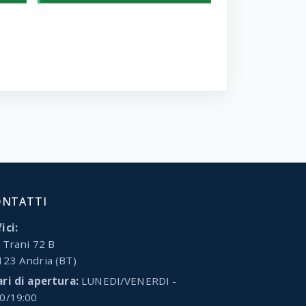
ONTATTI
ici:
 Trani 72 B
123 Andria (BT)
ari di apertura:
LUNEDI/VENERDI -
00/19:00