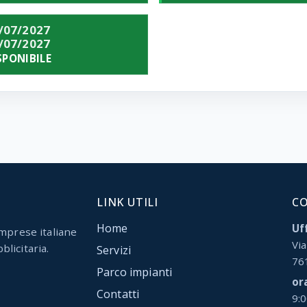
/07/2027
/07/2027
SPONIBILE
LINK UTILI
C
Home
Uff
mprese italiane
Via
blicitaria.
Servizi
76
Parco impianti
or
Contatti
9: