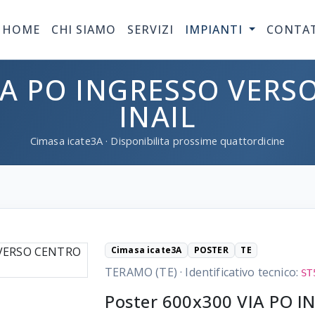
HOME
CHI SIAMO
SERVIZI
IMPIANTI
CONTA
A PO INGRESSO VERSO
INAIL
Cimasa
icate3A
· Disponibilita prossime quattordicine
Cimasa icate3A
POSTER
TE
TERAMO (TE)
·
Identificativo tecnico:
ST
Poster 600x300 VIA PO 