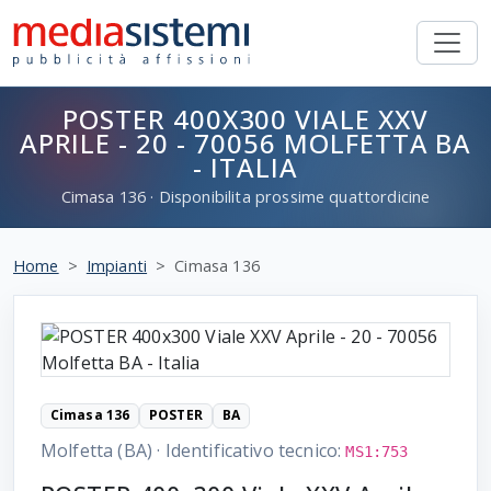
POSTER 400X300 VIALE XXV
APRILE - 20 - 70056 MOLFETTA BA
- ITALIA
Cimasa
136
· Disponibilita prossime quattordicine
Home
Impianti
Cimasa 136
Cimasa 136
POSTER
BA
Molfetta (BA)
·
Identificativo tecnico:
MS1:753