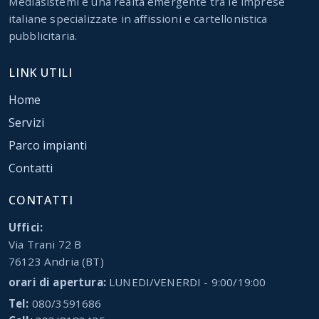
Mediasistemi è una realta emergente tra le imprese
italiane specializzate in affissioni e cartellonistica
pubblicitaria.
LINK UTILI
Home
Servizi
Parco impianti
Contatti
CONTATTI
Uffici:
Via Trani 72 B
76123 Andria (BT)
orari di apertura:
LUNEDI/VENERDI - 9:00/19:00
Tel:
080/3591686