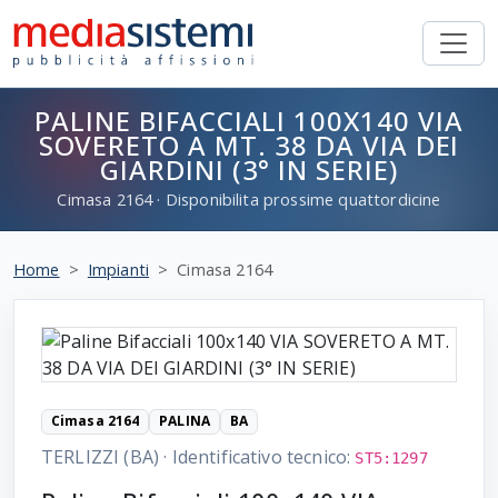
PALINE BIFACCIALI 100X140 VIA
SOVERETO A MT. 38 DA VIA DEI
GIARDINI (3° IN SERIE)
Cimasa
2164
· Disponibilita prossime quattordicine
Home
Impianti
Cimasa 2164
Cimasa 2164
PALINA
BA
TERLIZZI (BA)
·
Identificativo tecnico:
ST5:1297