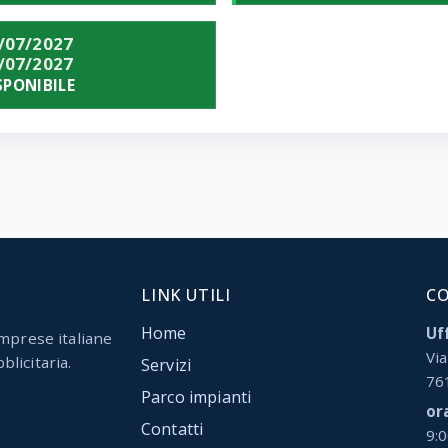
/07/2027
/07/2027
SPONIBILE
LINK UTILI
C
Home
Uff
mprese italiane
Via
blicitaria.
Servizi
76
Parco impianti
or
Contatti
9: