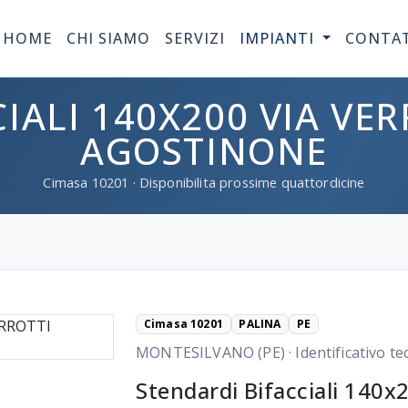
HOME
CHI SIAMO
SERVIZI
IMPIANTI
CONTA
IALI 140X200 VIA VE
AGOSTINONE
Cimasa
10201
· Disponibilita prossime quattordicine
Cimasa 10201
PALINA
PE
MONTESILVANO (PE)
·
Identificativo te
Stendardi Bifacciali 140