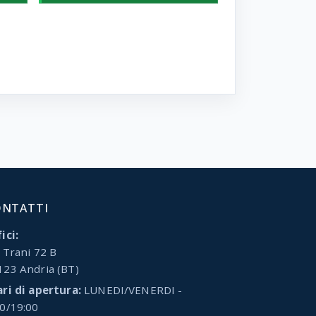
ONTATTI
ici:
 Trani 72 B
123 Andria (BT)
ari di apertura:
LUNEDI/VENERDI -
00/19:00