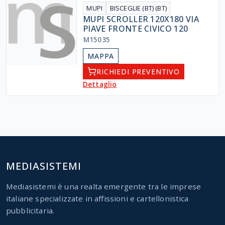
MUPI
BISCEGLIE (BT) (BT)
MUPI SCROLLER 120X180 VIA
PIAVE FRONTE CIVICO 120
M15035
MAPPA
RICHIEDI PREVENTIVO
Dettaglio
MEDIASISTEMI
Mediasistemi è una realta emergente tra le imprese
italiane specializzate in affissioni e cartellonistica
pubblicitaria.