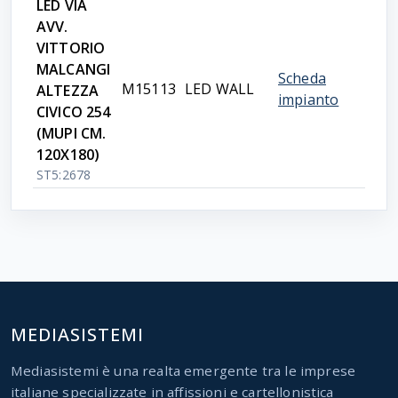
LED VIA
AVV.
VITTORIO
MALCANGI
Scheda
M15113
LED WALL
ALTEZZA
impianto
CIVICO 254
(MUPI CM.
120X180)
ST5:2678
MEDIASISTEMI
Mediasistemi è una realta emergente tra le imprese
italiane specializzate in affissioni e cartellonistica