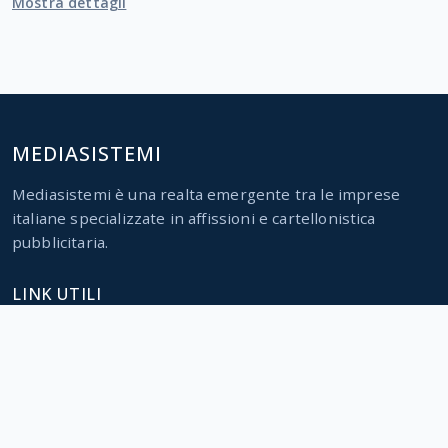
Mostra dettagli
MEDIASISTEMI
Mediasistemi è una realta emergente tra le imprese
italiane specializzate in affissioni e cartellonistica
pubblicitaria.
LINK UTILI
Home
Servizi
Parco impianti
Contatti